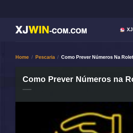
Skip
to
content
XJ
Home
/
Pescaria
/
Como Prever Números Na Rolet
Como Prever Números na Ro