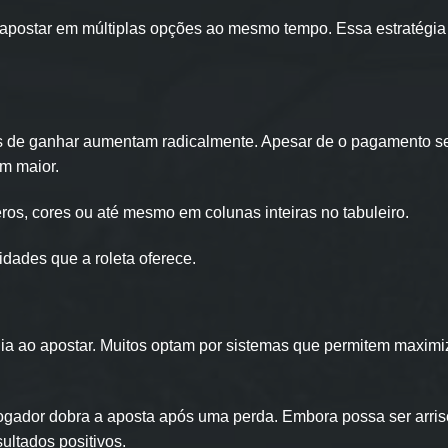
apostar em múltiplas opções ao mesmo tempo. Essa estratégia
es de ganhar aumentam radicalmente. Apesar de o pagamento s
em maior.
s, cores ou até mesmo em colunas inteiras no tabuleiro.
idades que a roleta oferece.
ia ao apostar. Muitos optam por sistemas que permitem maximi
jogador dobra a aposta após uma perda. Embora possa ser arris
ultados positivos.