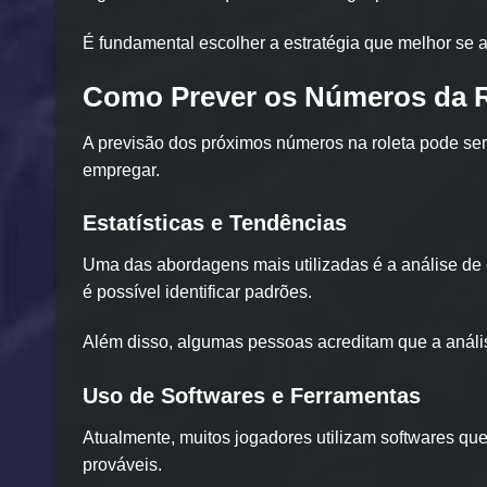
É fundamental escolher a estratégia que melhor se a
Como Prever os Números da R
A previsão dos próximos números na roleta pode se
empregar.
Estatísticas e Tendências
Uma das abordagens mais utilizadas é a análise de
é possível identificar padrões.
Além disso, algumas pessoas acreditam que a análi
Uso de Softwares e Ferramentas
Atualmente, muitos jogadores utilizam softwares qu
prováveis.