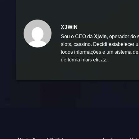
XJWIN
Sou o CEO da
Xjwin
, operador do 
slots, cassino. Decidi estabelecer u
todos informações e um sistema de 
de forma mais eficaz.