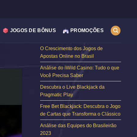
POSTS RECENTES
JOGOS DE BÔNUS
PROMOÇÕES
O Crescimento dos Jogos de
Apostas Online no Brasil
Análise do iWild Casino: Tudo o que
Você Precisa Saber
Descubra o Live Blackjack da
Pragmatic Play
Free Bet Blackjack: Descubra o Jogo
de Cartas que Transforma o Clássico
Análise das Equipes do Brasileirão
2023