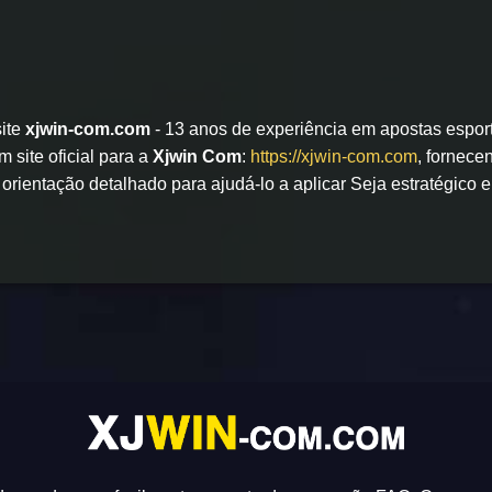
site
xjwin-com.com
- 13 anos de experiência em apostas esport
m site oficial para a
Xjwin Com
:
https://xjwin-com.com
, fornece
orientação detalhado para ajudá-lo a aplicar Seja estratégico e