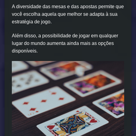
A diversidade das mesas e das apostas permite que
você escolha aquela que melhor se adapta à sua
estratégia de jogo.
Além disso, a possibilidade de jogar em qualquer
lugar do mundo aumenta ainda mais as opções
disponíveis.