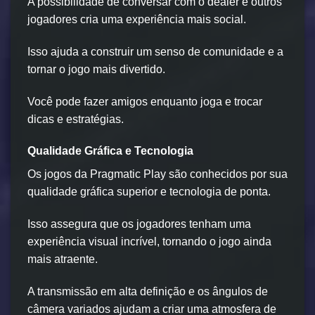
A possibilidade de conversar com o dealer e outros
jogadores cria uma experiência mais social.
Isso ajuda a construir um senso de comunidade e a
tornar o jogo mais divertido.
Você pode fazer amigos enquanto joga e trocar
dicas e estratégias.
Qualidade Gráfica e Tecnologia
Os jogos da Pragmatic Play são conhecidos por sua
qualidade gráfica superior e tecnologia de ponta.
Isso assegura que os jogadores tenham uma
experiência visual incrível, tornando o jogo ainda
mais atraente.
A transmissão em alta definição e os ângulos de
câmera variados ajudam a criar uma atmosfera de