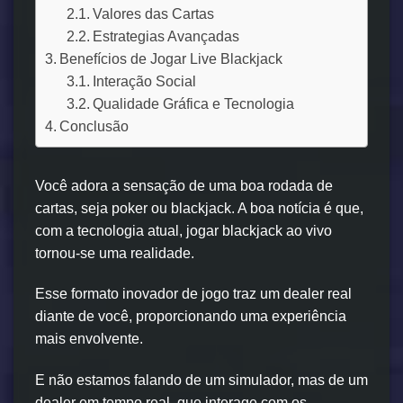
Valores das Cartas
Estrategias Avançadas
Benefícios de Jogar Live Blackjack
Interação Social
Qualidade Gráfica e Tecnologia
Conclusão
Você adora a sensação de uma boa rodada de
cartas, seja poker ou blackjack. A boa notícia é que,
com a tecnologia atual, jogar blackjack ao vivo
tornou-se uma realidade.
Esse formato inovador de jogo traz um dealer real
diante de você, proporcionando uma experiência
mais envolvente.
E não estamos falando de um simulador, mas de um
dealer em tempo real, que interage com os