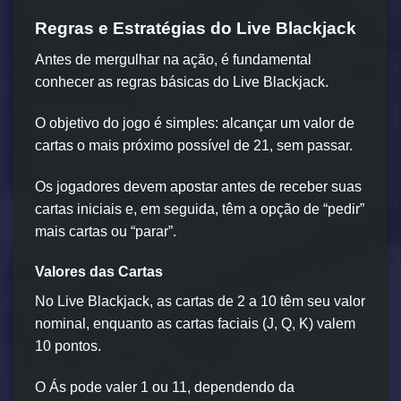
Regras e Estratégias do Live Blackjack
Antes de mergulhar na ação, é fundamental
conhecer as regras básicas do Live Blackjack.
O objetivo do jogo é simples: alcançar um valor de
cartas o mais próximo possível de 21, sem passar.
Os jogadores devem apostar antes de receber suas
cartas iniciais e, em seguida, têm a opção de “pedir”
mais cartas ou “parar”.
Valores das Cartas
No Live Blackjack, as cartas de 2 a 10 têm seu valor
nominal, enquanto as cartas faciais (J, Q, K) valem
10 pontos.
O Ás pode valer 1 ou 11, dependendo da