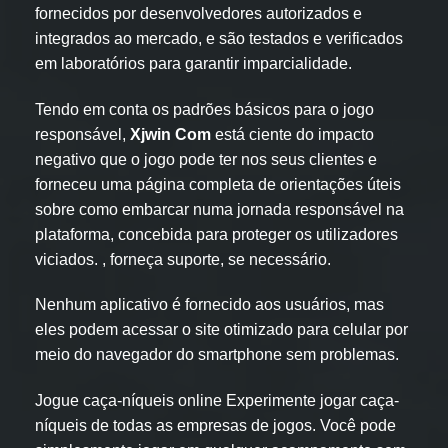
fornecidos por desenvolvedores autorizados e
integrados ao mercado, e são testados e verificados
em laboratórios para garantir imparcialidade.
Tendo em conta os padrões básicos para o jogo
responsável,
Xjwin Com
está ciente do impacto
negativo que o jogo pode ter nos seus clientes e
forneceu uma página completa de orientações úteis
sobre como embarcar numa jornada responsável na
plataforma, concebida para proteger os utilizadores
viciados. , forneça suporte, se necessário.
Nenhum aplicativo é fornecido aos usuários, mas
eles podem acessar o site otimizado para celular por
meio do navegador do smartphone sem problemas.
Jogue caça-níqueis online Experimente jogar caça-
níqueis de todas as empresas de jogos. Você pode