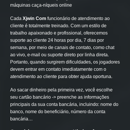
máquinas caça-níqueis online
Cada
Xjwin Com
funcionário de atendimento ao
cliente é totalmente treinado. Com um estilo de
trabalho apaixonado e profissional, oferecemos
suporte ao cliente 24 horas por dia, 7 dias por
semana, por meio de canais de contato, como chat
ao vivo, e-mail ou suporte direto por linha direta.
Portanto, quando surgirem dificuldades, os jogadores
devem entrar em contato imediatamente com o
atendimento ao cliente para obter ajuda oportuna.
Ao sacar dinheiro pela primeira vez, você escolhe
seu cartão bancário -> preenche as informações
principais da sua conta bancária, incluindo: nome do
banco, nome do beneficiário, número da conta
bancária…