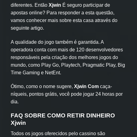
diferentes. Então
Xjwin
É seguro participar de
apostas online? Para responder a esta questão,
vamos conhecer mais sobre esta casa através do
seguinte artigo.
A qualidade do jogo também é garantida. A
operadora conta com mais de 120 desenvolvedores
responsáveis pela criação dos melhores jogos do
mundo, como Play Go, Playtech, Pragmatic Play, Big
Time Gaming e NetEnt.
Ótimo, como o nome sugere,
Xjwin Com
caça-
níqueis, pontos grátis, você pode jogar 24 horas por
dia.
FAQ SOBRE COMO RETIR DINHEIRO
Xjwin
Todos os jogos oferecidos pelo cassino são