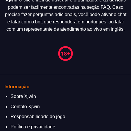
podem ser facilmente encontradas na seção FAQ. Caso
precise fazer perguntas adicionais, você pode ativar o chat
e falar com o bot, que responderá em português, ou falar
com um representante de atendimento ao vivo em inglês.
Informação
Sobre Xjwin
Contato Xjwin
Responsabilidade do jogo
Política e privacidade