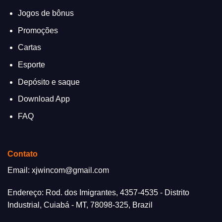
Jogos de bônus
Promoções
Cartas
Esporte
Depósito e saque
Download App
FAQ
Contato
Email:
xjwincom@gmail.com
Endereço: Rod. dos Imigrantes, 4357-4535 - Distrito
Industrial, Cuiabá - MT, 78098-325, Brazil