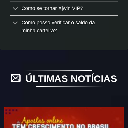
Como se tornar Xjwin VIP?
Como posso verificar o saldo da
minha carteira?
ÚLTIMAS NOTÍCIAS