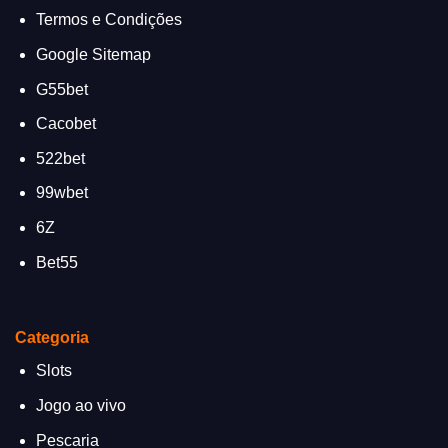
Termos e Condições
Google Sitemap
G55bet
Cacobet
522bet
99wbet
6Z
Bet55
Categoria
Slots
Jogo ao vivo
Pescaria