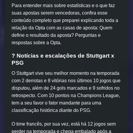
Para entender mais sobre estatísticas e o que faz
suas apostas serem vencedoras, confira esse
conteúdo completo que preparei explicando toda a
relação da Opta com as casas de aposta: Quem
define o resultado da aposta? Perguntas e
respostas sobre a Opta.
? Notícias e escalações de Stuttgart x
PSG
O Stuttgart vive seu melhor momento na temporada
com 2 derrotas e 8 vitórias nos últimos 10 jogos que
disputou, além de 24 gols marcados e 9 sofridos no
retrospecto. Com 10 pontos na Champions League,
tem a seu favor o fator mandante para uma
classificação histórica diante do PSG.
O time francês, por sua vez, está há 12 jogos sem
perder na temporada e chega embalado após a