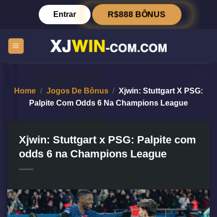
Skip
R$888 BÔNUS
Entrar
to
content
Home
/
Jogos De Bônus
/
Xjwin: Stuttgart X PSG:
Palpite Com Odds 6 Na Champions League
Xjwin: Stuttgart x PSG: Palpite com
odds 6 na Champions League