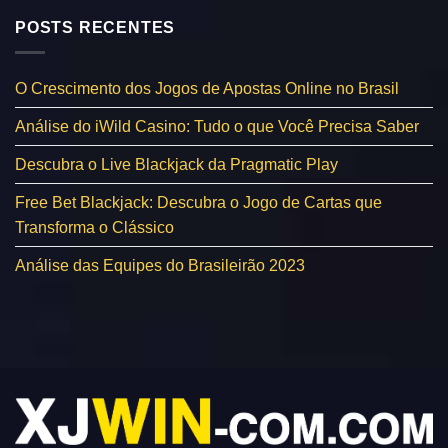
POSTS RECENTES
O Crescimento dos Jogos de Apostas Online no Brasil
Análise do iWild Casino: Tudo o que Você Precisa Saber
Descubra o Live Blackjack da Pragmatic Play
Free Bet Blackjack: Descubra o Jogo de Cartas que
Transforma o Clássico
Análise das Equipes do Brasileirão 2023