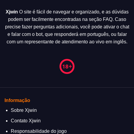
Xjwin
O site é fácil de navegar e organizado, e as dúvidas
podem ser facilmente encontradas na seção FAQ. Caso
precise fazer perguntas adicionais, você pode ativar o chat
e falar com o bot, que responderá em português, ou falar
com um representante de atendimento ao vivo em inglês.
Informação
Sobre Xjwin
Contato Xjwin
Responsabilidade do jogo