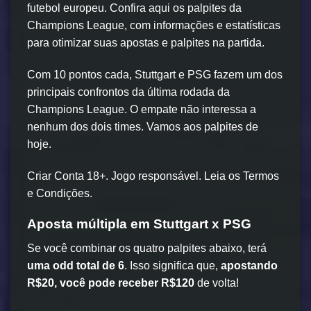
futebol europeu. Confira aqui os palpites da
Champions League, com informações e estatísticas
para otimizar suas apostas e palpites na partida.
Com 10 pontos cada, Stuttgart e PSG fazem um dos
principais confrontos da última rodada da
Champions League. O empate não interessa a
nenhum dos dois times. Vamos aos palpites de
hoje.
Criar Conta 18+. Jogo responsável. Leia os Termos
e Condições.
Aposta múltipla em Stuttgart x PSG
Se você combinar os quatro palpites abaixo, terá
uma odd total de 6
. Isso significa que,
apostando
R$20, você pode receber R$120
de volta!