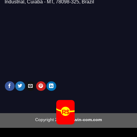
Industrial, Cuiabá - MT, 78098-325, Brazil
Copyright 2026 ©
xjwin-com.com