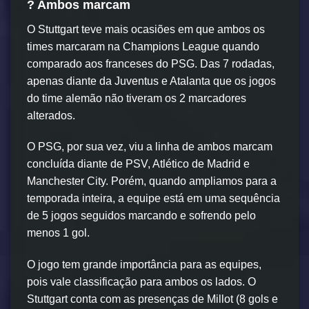
?
Ambos marcam
O Stuttgart teve mais ocasiões em que ambos os
times marcaram na Champions League quando
comparado aos franceses do PSG. Das 7 rodadas,
apenas diante da Juventus e Atalanta que os jogos
do time alemão não tiveram os 2 marcadores
alterados.
O PSG, por sua vez, viu a linha de ambos marcam
concluída diante de PSV, Atlético de Madrid e
Manchester City. Porém, quando ampliamos para a
temporada inteira, a equipe está em uma sequência
de 5 jogos seguidos marcando e sofrendo pelo
menos 1 gol.
O jogo tem grande importância para as equipes,
pois vale classificação para ambos os lados. O
Stuttgart conta com as presenças de Millot (8 gols e