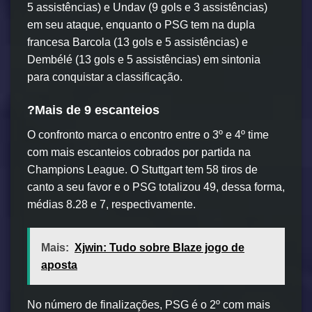
5 assistências) e Undav (9 gols e 3 assistências)
em seu ataque, enquanto o PSG tem na dupla
francesa Barcola (13 gols e 5 assistências) e
Dembélé (13 gols e 5 assistências) em sintonia
para conquistar a classificação.
?
Mais de 9 escanteios
O confronto marca o encontro entre o 3º e 4º time
com mais escanteios cobrados por partida na
Champions League. O Stuttgart tem 58 tiros de
canto a seu favor e o PSG totalizou 49, dessa forma,
médias 8.28 e 7, respectivamente.
Mais:
Xjwin: Tudo sobre Blaze jogo de
aposta
No número de finalizações, PSG é o 2º com mais