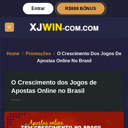
Skip
R$888 BÔNUS
Entrar
to
content
Home
/
Promoções
/
O Crescimento Dos Jogos De
Apostas Online No Brasil
O Crescimento dos Jogos de
Apostas Online no Brasil