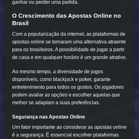
ganhar ou perder uma partida.
O Crescimento das Apostas Online no
Brasil
Com a popularização da internet, as plataformas de
apostas online se tornaram uma alternativa atraente
para os brasileiros. A possibilidade de jogar a partir
de casa e em qualquer horário é um grande atrativo.
Ao mesmo tempo, a diversidade de jogos
disponíveis, como blackjack e poker, garante
entretenimento para todos os gostos. Os jogadores
podem avaliar as opções e escolher aquelas que
melhor se adaptam a suas preferências.
Segurança nas Apostas Online
Um fator importante ao considerar as apostas online
é a segurança. É essencial escolher plataformas