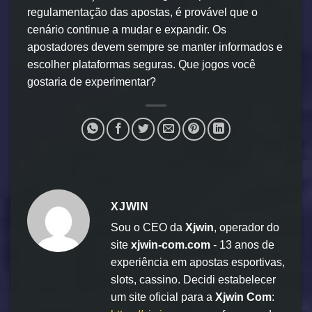
regulamentação das apostas, é provável que o
cenário continue a mudar e expandir. Os
apostadores devem sempre se manter informados e
escolher plataformas seguras. Que jogos você
gostaria de experimentar?
XJWIN
Sou o CEO da
Xjwin
, operador do
site
xjwin-com.com
- 13 anos de
experiência em apostas esportivas,
slots, cassino. Decidi estabelecer
um site oficial para a
Xjwin Com
: