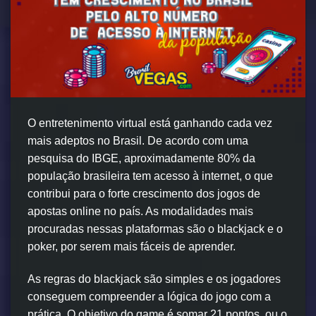
O entretenimento virtual está ganhando cada vez
mais adeptos no Brasil. De acordo com uma
pesquisa do IBGE, aproximadamente 80% da
população brasileira tem acesso à internet, o que
contribui para o forte crescimento dos jogos de
apostas online no país. As modalidades mais
procuradas nessas plataformas são o blackjack e o
poker, por serem mais fáceis de aprender.
As regras do blackjack são simples e os jogadores
conseguem compreender a lógica do jogo com a
prática. O objetivo do game é somar 21 pontos, ou o