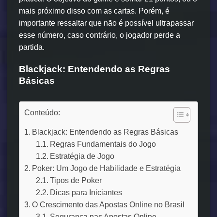
mais próximo disso com as cartas. Porém, é
importante ressaltar que não é possível ultrapassar
esse número, caso contrário, o jogador perde a
partida.
Blackjack: Entendendo as Regras
Básicas
Conteúdo:
Blackjack: Entendendo as Regras Básicas
Regras Fundamentais do Jogo
Estratégia de Jogo
Poker: Um Jogo de Habilidade e Estratégia
Tipos de Poker
Dicas para Iniciantes
O Crescimento das Apostas Online no Brasil
Segurança nas Apostas Online