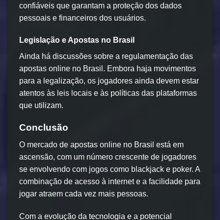
confiáveis que garantam a proteção dos dados
pessoais e financeiros dos usuários.
Legislação e Apostas no Brasil
Ainda há discussões sobre a regulamentação das
apostas online no Brasil. Embora haja movimentos
para a legalização, os jogadores ainda devem estar
atentos às leis locais e às políticas das plataformas
que utilizam.
Conclusão
O mercado de apostas online no Brasil está em
ascensão, com um número crescente de jogadores
se envolvendo com jogos como blackjack e poker. A
combinação de acesso à internet e a facilidade para
jogar atraem cada vez mais pessoas.
Com a evolução da tecnologia e a potencial