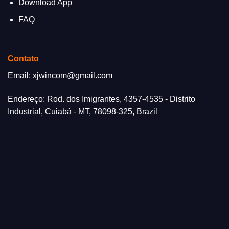
Download App
FAQ
Contato
Email:
xjwincom@gmail.com
Endereço: Rod. dos Imigrantes, 4357-4535 - Distrito
Industrial, Cuiabá - MT, 78098-325, Brazil