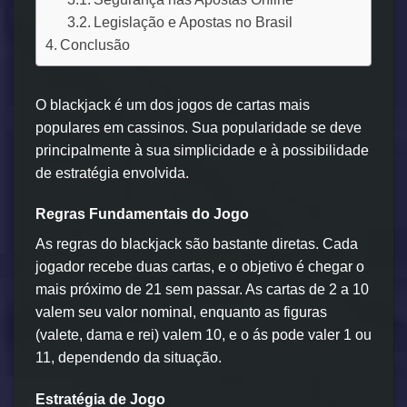
Legislação e Apostas no Brasil
Conclusão
O blackjack é um dos jogos de cartas mais
populares em cassinos. Sua popularidade se deve
principalmente à sua simplicidade e à possibilidade
de estratégia envolvida.
Regras Fundamentais do Jogo
As regras do blackjack são bastante diretas. Cada
jogador recebe duas cartas, e o objetivo é chegar o
mais próximo de 21 sem passar. As cartas de 2 a 10
valem seu valor nominal, enquanto as figuras
(valete, dama e rei) valem 10, e o ás pode valer 1 ou
11, dependendo da situação.
Estratégia de Jogo